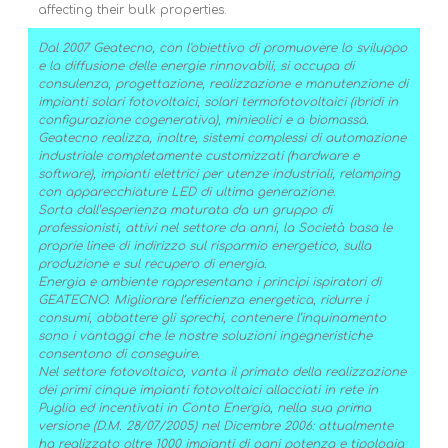
affecting their bulk properties.
Dal 2007 Geatecno, con l'obiettivo di promuovere lo sviluppo
e la diffusione delle energie rinnovabili, si occupa di
consulenza, progettazione, realizzazione e manutenzione di
impianti solari fotovoltaici, solari termofotovoltaici (ibridi in
configurazione cogenerativa), minieolici e a biomassa.
Geatecno realizza, inoltre, sistemi complessi di automazione
industriale completamente customizzati (hardware e
software), impianti elettrici per utenze industriali, relamping
con apparecchiature LED di ultima generazione.
Sorta dall’esperienza maturata da un gruppo di
professionisti, attivi nel settore da anni, la Società basa le
proprie linee di indirizzo sul risparmio energetico, sulla
produzione e sul recupero di energia.
Energia e ambiente rappresentano i principi ispiratori di
GEATECNO. Migliorare l’efficienza energetica, ridurre i
consumi, abbattere gli sprechi, contenere l’inquinamento
sono i vantaggi che le nostre soluzioni ingegneristiche
consentono di conseguire.
Nel settore fotovoltaico, vanta il primato della realizzazione
dei primi cinque impianti fotovoltaici allacciati in rete in
Puglia ed incentivati in Conto Energia, nella sua prima
versione (D.M. 28/07/2005) nel Dicembre 2006: attualmente
ha realizzato oltre 1000 impianti di ogni potenza e tipologia