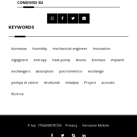
CONDIVIDI SU
KEYWORDS
biomasse
humidity
mechanical engineer
Innovation
ingegnere
entropy
heat pump
Avviso
biomass
impianti
exchangers
absorption
psicrometrico
exchange
pompa di calore
strutturali
entalpia
Project
acoustic
Ricerca
P.Iva: IT06243070726
-
Privacy
-
Versione Mobile