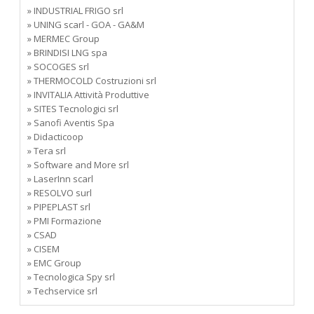
» INDUSTRIAL FRIGO srl
» UNING scarl - GOA - GA&M
» MERMEC Group
» BRINDISI LNG spa
» SOCOGES srl
» THERMOCOLD Costruzioni srl
» INVITALIA Attività Produttive
» SITES Tecnologici srl
» Sanofi Aventis Spa
» Didacticoop
» Tera srl
» Software and More srl
» LaserInn scarl
» RESOLVO surl
» PIPEPLAST srl
» PMI Formazione
» CSAD
» CISEM
» EMC Group
» Tecnologica Spy srl
» Techservice srl