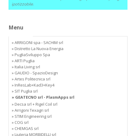
ipotizzabile.
Menu
» ARRIGONI spa - SACHIM srl
» Distretto La Nuova Energia
» PugliaSviluppo Spa
» ARTI Puglia
» Italia Living srl
» GAUDIO - SpazioDesign
» Artes Politecnica srl
» InResLab+Kad3+Key4
» SIT Puglia srl
» GEATECNO srl - PlasmApps srl
» Decsa srl + Rigel Coil srl
» Arrigoni Texagri srl
» STIM Engineering srl
» COG srl
» CHEMGAS srl
» Liuteria MORBIDELLI srl