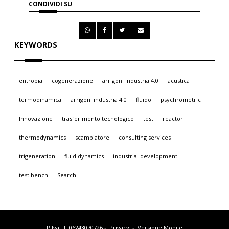
CONDIVIDI SU
KEYWORDS
entropia
cogenerazione
arrigoni industria 4.0
acustica
termodinamica
arrigoni industria 4.0
fluido
psychrometric
Innovazione
trasferimento tecnologico
test
reactor
thermodynamics
scambiatore
consulting services
trigeneration
fluid dynamics
industrial development
test bench
Search
P.Iva: IT06243070726
-
Privacy
-
Versione Mobile