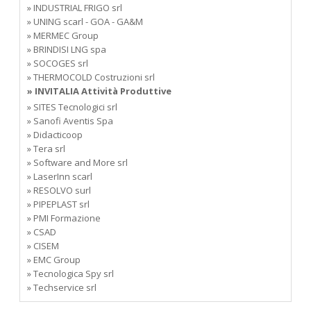
» INDUSTRIAL FRIGO srl
» UNING scarl - GOA - GA&M
» MERMEC Group
» BRINDISI LNG spa
» SOCOGES srl
» THERMOCOLD Costruzioni srl
» INVITALIA Attività Produttive
» SITES Tecnologici srl
» Sanofi Aventis Spa
» Didacticoop
» Tera srl
» Software and More srl
» LaserInn scarl
» RESOLVO surl
» PIPEPLAST srl
» PMI Formazione
» CSAD
» CISEM
» EMC Group
» Tecnologica Spy srl
» Techservice srl