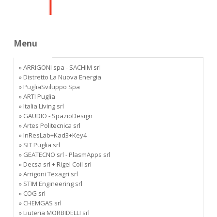
Menu
» ARRIGONI spa - SACHIM srl
» Distretto La Nuova Energia
» PugliaSviluppo Spa
» ARTI Puglia
» Italia Living srl
» GAUDIO - SpazioDesign
» Artes Politecnica srl
» InResLab+Kad3+Key4
» SIT Puglia srl
» GEATECNO srl - PlasmApps srl
» Decsa srl + Rigel Coil srl
» Arrigoni Texagri srl
» STIM Engineering srl
» COG srl
» CHEMGAS srl
» Liuteria MORBIDELLI srl