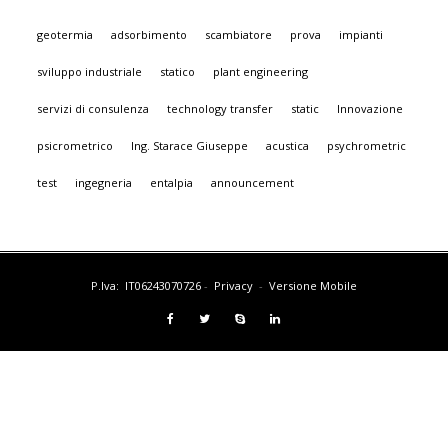
geotermia
adsorbimento
scambiatore
prova
impianti
sviluppo industriale
statico
plant engineering
servizi di consulenza
technology transfer
static
Innovazione
psicrometrico
Ing. Starace Giuseppe
acustica
psychrometric
test
ingegneria
entalpia
announcement
P.Iva: IT06243070726
-
Privacy
-
Versione Mobile